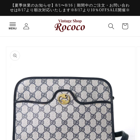
コンテ
【夏季休業のお知らせ】8/1〜8/16｜期間中のご注文・お問い合わ
ンツに
せは8/17より順次対応いたします※8/17より10％OFFSALE開催※
進む
ロ
カ
グ
ー
イ
ト
ン
商品情
報にス
キップ