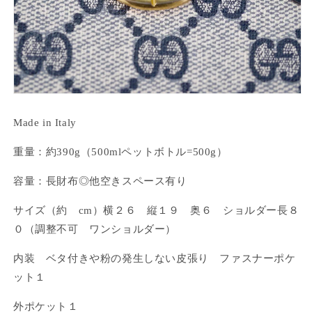
ログイン
Made in Italy
重量：約390g（500mlペットボトル=500g）
容量：長財布◎他空きスペース有り
サイズ（約 cm）横２６ 縦１９ 奥６ ショルダー長８
０（調整不可 ワンショルダー）
内装 ベタ付きや粉の発生しない皮張り ファスナーポケ
ット１
外ポケット１