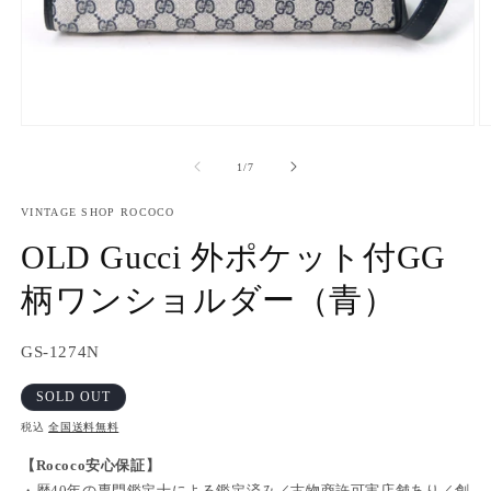
モ
ー
の
1
/
7
ダ
ル
で
VINTAGE SHOP ROCOCO
メ
OLD Gucci 外ポケット付GG
デ
ィ
柄ワンショルダー（青）
ア
(1)
(2
を
開
SKU:
GS-1274N
く
SOLD OUT
税込
全国送料無料
【Rococo安心保証】
・歴40年の専門鑑定士による鑑定済み／古物商許可実店舗あり／創