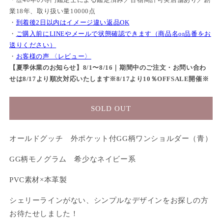
業18年、取り扱い量10000点
・
到着後2日以内はイメージ違い返品OK
・
ご購入前にLINEやメールで状態確認できます（商品名or品番をお
送りください）
・
お客様の声 〈レビュー〉
【夏季休業のお知らせ】8/1〜8/16｜期間中のご注文・お問い合わ
せは8/17より順次対応いたします※8/17より10％OFFSALE開催※
SOLD OUT
オールドグッチ 外ポケット付GG柄ワンショルダー（青）
GG柄モノグラム 希少なネイビー系
PVC素材×本革製
シェリーラインがない、シンプルなデザインをお探しの方
お待たせしました！