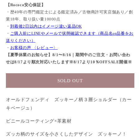
【Rococo安心保証】
・歴40年の専門鑑定士による鑑定済み／古物商許可実店舗あり／創
業18年、取り扱い量10000点
・
到着後2日以内はイメージ違い返品OK
・
ご購入前にLINEやメールで状態確認できます（商品名or品番をお
送りください）
・
お客様の声 〈レビュー〉
【夏季休業のお知らせ】8/1〜8/16｜期間中のご注文・お問い合わ
せは8/17より順次対応いたします※8/17より10％OFFSALE開催※
SOLD OUT
オールドフェンディ ズッキーノ柄３層ショルダー（カー
キベージュ）
ビニールコーティング×革素材
ズッカ柄のサイズを小さくしたデザイン ズッキーノ！