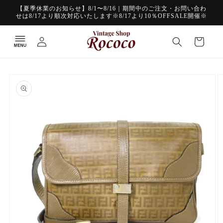
コンテ
【夏季休業のお知らせ】8/1〜8/16｜期間中のご注文・お問い合わ
ンツに
せは8/17より順次対応いたします※8/17より10％OFFSALE開催※
進む
ロ
カ
グ
ー
イ
ト
ン
商品情
報にス
キップ