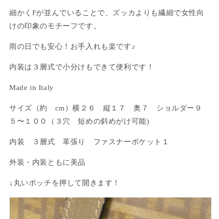
細かくFが並んでいることで、ズッカよりも繊細で女性向
けの印象のモチーフです。
雨の日でも安心！お手入れも楽です♪
内装は３層式で小分けもできて便利です！
Made in Italy
サイズ（約 cm）横２６ 縦１７ 奥７ ショルダー９
５〜１００（３穴 短めの斜めがけ可能)
ログインが必要です
内装 ３層式 革張り ファスナーポケット１
アカウントにログインして、お気に入りに商品を
外装・内装ともに美品
追加したり、以前に保存したアイテムを表示した
りできます。
↓丸いポッチを押して開きます！
ログイン