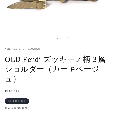
モ
ー
の
1
/
6
ダ
ル
で
VINTAGE SHOP ROCOCO
メ
OLD Fendi ズッキーノ柄３層
デ
ィ
ショルダー（カーキベージ
ア
(1)
(2
を
ュ）
開
く
SKU:
FD-031C
SOLD OUT
税込
全国送料無料