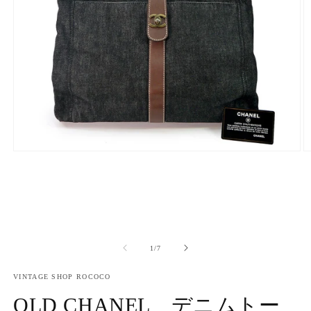
モ
ー
ダ
ル
で
メ
デ
ィ
の
1
/
7
ア
(1)
(2
VINTAGE SHOP ROCOCO
を
開
OLD CHANEL デニムトー
く