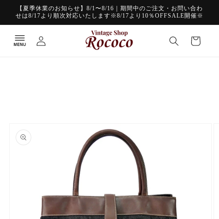
コンテ
【夏季休業のお知らせ】8/1〜8/16｜期間中のご注文・お問い合わ
ンツに
せは8/17より順次対応いたします※8/17より10％OFFSALE開催※
進む
ロ
カ
グ
ー
イ
ト
ン
商品情
報にス
キップ