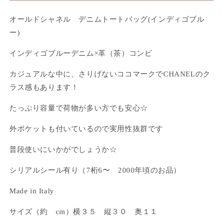
オールドシャネル デニムトートバッグ(インディゴブル
ー)
ログインが必要です
インディゴブルーデニム×革（茶）コンビ
アカウントにログインして、お気に入りに商品を
カジュアルな中に、さりげないココマークでCHANELのク
追加したり、以前に保存したアイテムを表示した
ラス感もあります！
りできます。
たっぷり容量で荷物が多い方でも安心☆
ログイン
外ポケットも付いているので実用性抜群です
普段使いにいかがでしょうか☆
シリアルシール有り（7桁6〜 2000年頃のお品）
Made in Italy
サイズ（約 cm）横３５ 縦３０ 奥１１