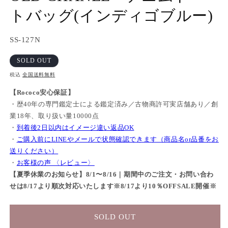
トバッグ(インディゴブルー)
SKU:
SS-127N
SOLD OUT
税込
全国送料無料
【Rococo安心保証】
・歴40年の専門鑑定士による鑑定済み／古物商許可実店舗あり／創
業18年、取り扱い量10000点
・
到着後2日以内はイメージ違い返品OK
・
ご購入前にLINEやメールで状態確認できます（商品名or品番をお
送りください）
・
お客様の声 〈レビュー〉
【夏季休業のお知らせ】8/1〜8/16｜期間中のご注文・お問い合わ
せは8/17より順次対応いたします※8/17より10％OFFSALE開催※
SOLD OUT