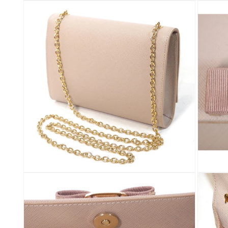
モ
ー
ダ
ル
で
メ
デ
ィ
ア
(1)
を
開
く
モ
モ
ー
ー
ダ
ダ
ル
ル
で
で
メ
メ