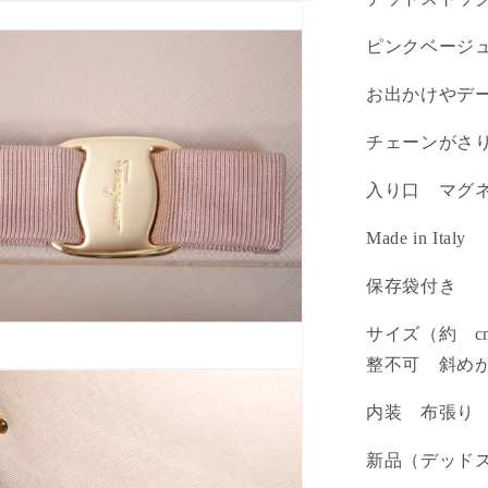
ピンクベージ
お出かけやデ
チェーンがさ
入り口 マグ
Made in Italy
保存袋付き
サイズ（約 c
整不可 斜め
内装 布張り
新品（デッド