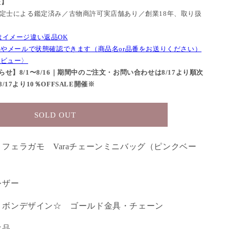
証】
鑑定士による鑑定済み／古物商許可実店舗あり／創業18年、取り扱
はイメージ違い返品OK
NEやメールで状態確認できます（商品名or品番をお送りください）
レビュー〉
せ】8/1〜8/16｜期間中のご注文・お問い合わせは8/17より順次
17より10％OFFSALE開催※
SOLD OUT
フェラガモ Varaチェーンミニバッグ（ピンクベー
レザー
リボンデザイン☆ ゴールド金具・チェーン
ク品