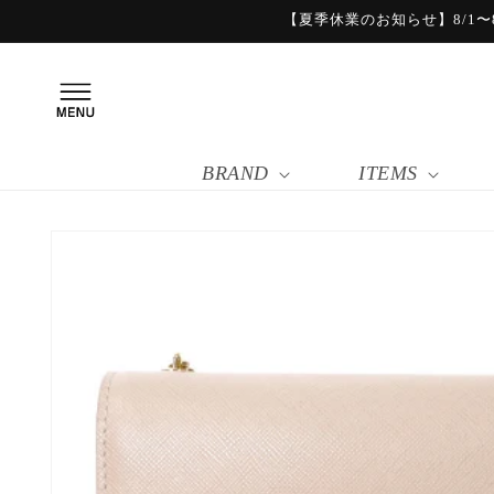
コンテ
【夏季休業のお知らせ】8/1〜8
ンツに
進む
BRAND
ITEMS
商品情
報にス
キップ