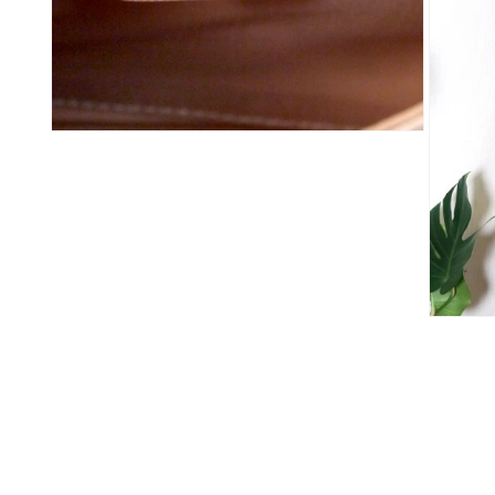
く
く
モ
ー
ダ
ル
で
メ
デ
ィ
ア
(6)
モ
を
ー
開
ダ
く
ル
で
メ
デ
ィ
ア