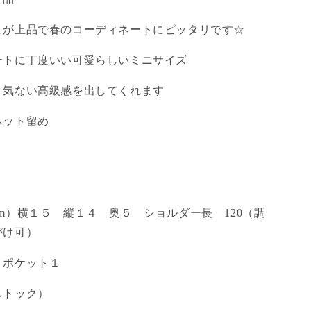
ュが上品で春のコーディネートにピッタリです☆
ートに丁度いい可愛らしいミニサイズ
り気ない高級感を出してくれます
ネット留め
m）横１５ 縦１４ 奥５ ショルダー長 120（調
がけ可）
 ポケット１
ストック）