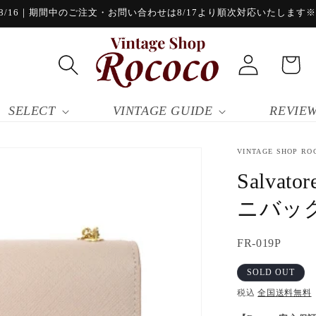
/16｜期間中のご注文・お問い合わせは8/17より順次対応いたします※8/
ロ
カ
グ
ー
イ
ト
ン
SELECT
VINTAGE GUIDE
REVIE
VINTAGE SHOP RO
Salvat
ニバッ
SKU:
FR-019P
SOLD OUT
税込
全国送料無料