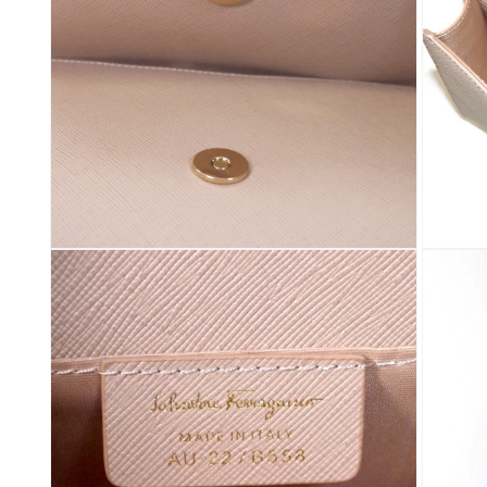
デ
デ
ィ
ィ
ア
ア
(2)
(3)
を
を
開
開
く
く
モ
モ
ー
ー
ダ
ダ
ル
ル
で
で
メ
メ
デ
デ
ィ
ィ
ア
ア
(4)
(5)
を
を
開
開