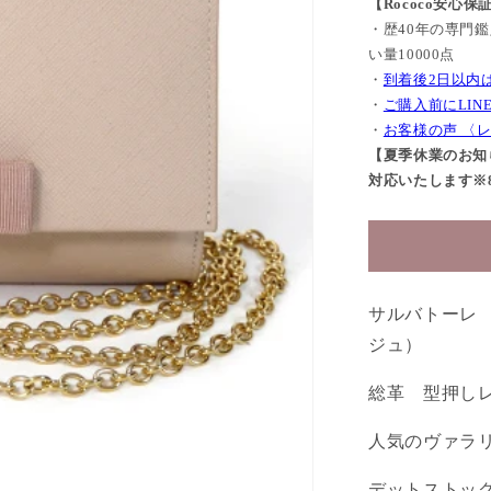
【Rococo安心保
・歴40年の専門
い量10000点
・
到着後2日以内
・
ご購入前にLI
・
お客様の声 〈
【夏季休業のお知ら
対応いたします※8/
サルバトーレ 
ジュ）
総革 型押し
人気のヴァラ
デットストッ