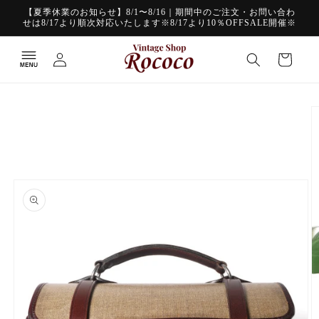
コンテ
【夏季休業のお知らせ】8/1〜8/16｜期間中のご注文・お問い合わ
ンツに
せは8/17より順次対応いたします※8/17より10％OFFSALE開催※
進む
ロ
カ
グ
ー
イ
ト
ン
商品情
報にス
キップ