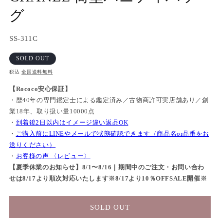
グ
(2
SKU:
SS-311C
SOLD OUT
税込
全国送料無料
【Rococo安心保証】
・歴40年の専門鑑定士による鑑定済み／古物商許可実店舗あり／創
業18年、取り扱い量10000点
・
到着後2日以内はイメージ違い返品OK
・
ご購入前にLINEやメールで状態確認できます（商品名or品番をお
送りください）
・
お客様の声 〈レビュー〉
【夏季休業のお知らせ】8/1〜8/16｜期間中のご注文・お問い合わ
せは8/17より順次対応いたします※8/17より10％OFFSALE開催※
SOLD OUT