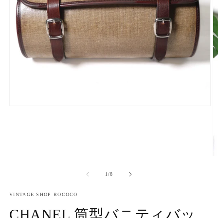
モ
ー
ダ
ル
で
メ
デ
ィ
の
1
/
8
ア
(1)
VINTAGE SHOP ROCOCO
を
開
CHANEL 筒型バニティバッ
く