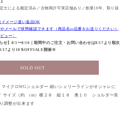
証】
鑑定士による鑑定済み／古物商許可実店舗あり／創業18年、取り扱
はイメージ違い返品OK
NEやメールで状態確認できます（商品名or品番をお送りください）
レビュー〉
せ】8/1〜8/16｜期間中のご注文・お問い合わせは8/17より順次
17より10％OFFSALE開催※
SOLD OUT
 マイクロWGショルダー
細いシェリーラインがオシャレに
す
サイズ（約 cm）横２８ 縦１８ 奥１０ ショルダー長
なり調整が出来ます