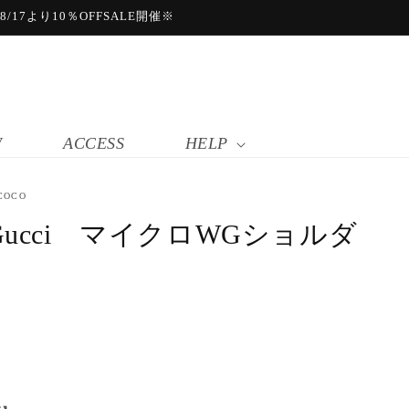
17より10％OFFSALE開催※
W
ACCESS
HELP
COCO
Gucci マイクロWGショルダ