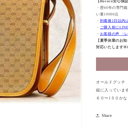
【Rococo安心保
・歴40年の専門
い量10000点
・
到着後2日以内
・
ご購入前にLI
・
お客様の声 〈
【夏季休業のお知ら
対応いたします※8/
オールドグッチ
縦に入っていま
６０〜1５０か
Share