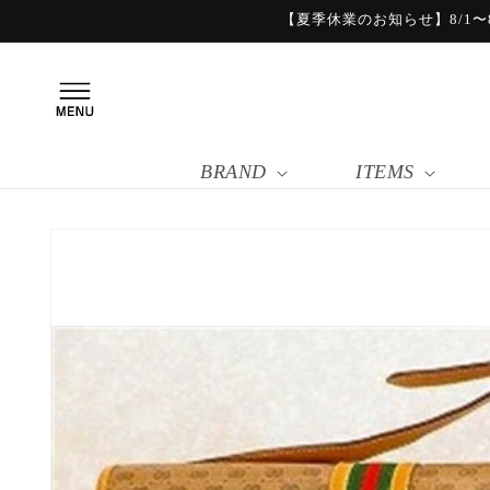
コンテ
【夏季休業のお知らせ】8/1〜8
ンツに
進む
BRAND
ITEMS
商品情
報にス
キップ