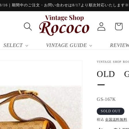
/16｜期間中のご注文・お問い合わせは8/17より順次対応いたします※8/
ロ
カ
グ
ー
イ
ト
ン
SELECT
VINTAGE GUIDE
REVIE
VINTAGE SHOP RO
OLD 
ー
SKU:
GS-167K
SOLD OUT
税込
全国送料無料