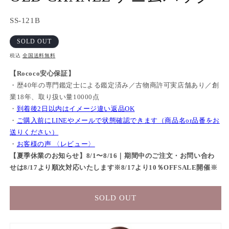
SKU:
SS-121B
(2
SOLD OUT
税込
全国送料無料
【Rococo安心保証】
・歴40年の専門鑑定士による鑑定済み／古物商許可実店舗あり／創
業18年、取り扱い量10000点
・
到着後2日以内はイメージ違い返品OK
・
ご購入前にLINEやメールで状態確認できます（商品名or品番をお
送りください）
・
お客様の声 〈レビュー〉
【夏季休業のお知らせ】8/1〜8/16｜期間中のご注文・お問い合わ
せは8/17より順次対応いたします※8/17より10％OFFSALE開催※
SOLD OUT