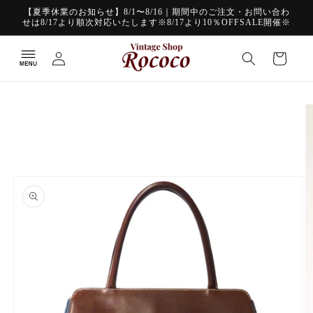
コンテ
【夏季休業のお知らせ】8/1〜8/16｜期間中のご注文・お問い合わ
ンツに
せは8/17より順次対応いたします※8/17より10％OFFSALE開催※
進む
ロ
カ
グ
ー
イ
ト
ン
商品情
報にス
キップ