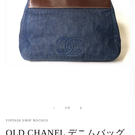
モ
ー
ダ
ル
で
メ
デ
ィ
の
1
/
6
ア
(1)
VINTAGE SHOP ROCOCO
を
開
OLD CHANEL デニムバッグ
く