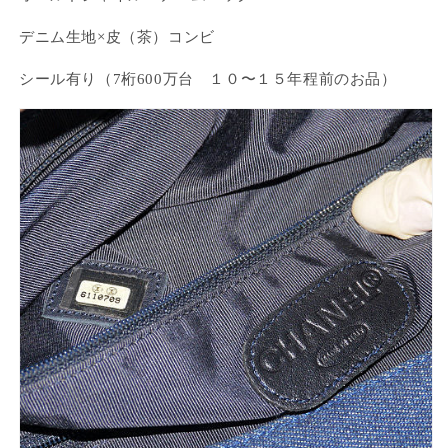
デニム生地×皮（茶）コンビ
シール有り（7桁600万台 １０〜１５年程前のお品）
ログインが必要です
アカウントにログインして、お気に入りに商品を
追加したり、以前に保存したアイテムを表示した
りできます。
ログイン