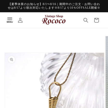
コンテ
【夏季休業のお知らせ】8/1〜8/16｜期間中のご注文・お問い合わ
ンツに
せは8/17より順次対応いたします※8/17より10％OFFSALE開催※
進む
ロ
カ
グ
ー
イ
ト
ン
商品情
報にス
キップ