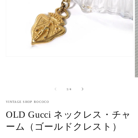
モ
ー
ダ
ル
で
メ
の
1
/
4
デ
ィ
VINTAGE SHOP ROCOCO
ア
(1)
OLD Gucci ネックレス・チャ
を
開
ーム（ゴールドクレスト）
く
(2