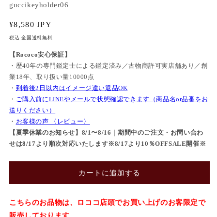
SKU:
guccikeyholder06
通
¥8,580 JPY
常
税込
全国送料無料
価
【Rococo安心保証】
格
・歴40年の専門鑑定士による鑑定済み／古物商許可実店舗あり／創
業18年、取り扱い量10000点
・
到着後2日以内はイメージ違い返品OK
・
ご購入前にLINEやメールで状態確認できます（商品名or品番をお
送りください）
・
お客様の声 〈レビュー〉
【夏季休業のお知らせ】8/1〜8/16｜期間中のご注文・お問い合わ
せは8/17より順次対応いたします※8/17より10％OFFSALE開催※
カートに追加する
こちらのお品物は、ロココ店頭でお買い上げのお客限定で
販売しております