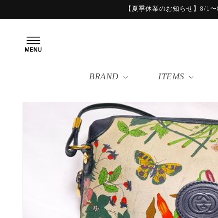
コンテ
【夏季休業のお知らせ】8/1〜8
ンツに
進む
BRAND
ITEMS
商品情
報にス
キップ