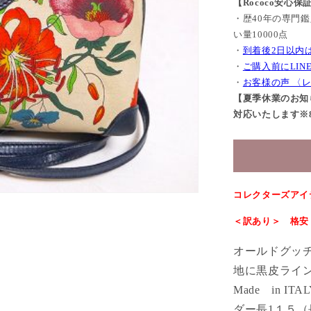
【Rococo安心保
・歴40年の専門
い量10000点
・
到着後2日以内
・
ご購入前にLI
・
お客様の声 〈
【夏季休業のお知ら
対応いたします※8/
コレクターズアイ
＜訳あり＞ 格安
オールドグッチ
地に黒皮ライ
Made in 
ダー長1１５（