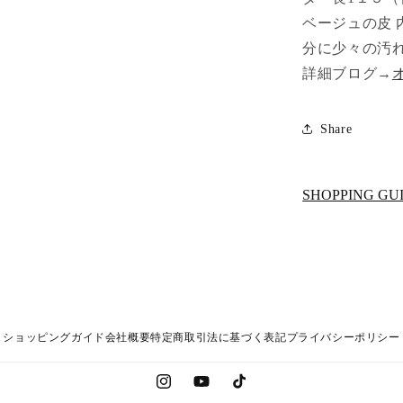
ベージュの皮 
分に少々の汚
詳細ブログ→
ログインが必要です
アカウントにログインして、お気に入りに商品を追加した
Share
り、以前に保存したアイテムを表示したりできます。
ログイン
SHOPPING GU
ショッピングガイド
会社概要
特定商取引法に基づく表記
プライバシーポリシー
Instagram
YouTube
TikTok