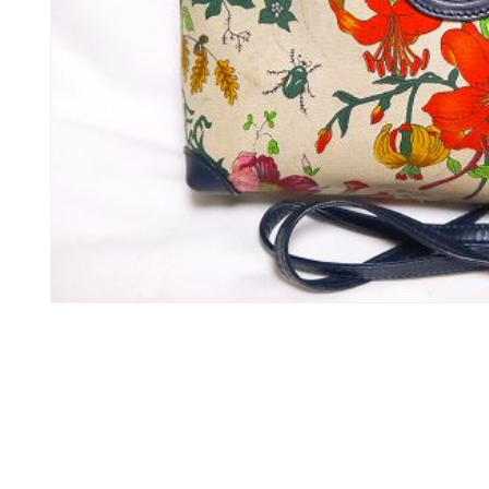
モ
ー
ダ
ル
で
メ
デ
ィ
ア
(1)