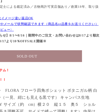
証】
鑑定士による鑑定済み／古物商許可実店舗あり／創業18年、取り扱
はイメージ違い返品OK
NEやメールで状態確認できます（商品名or品番をお送りください）
レビュー〉
せ】8/1〜8/16｜期間中のご注文・お問い合わせは8/17より順次
17より10％OFFSALE開催※
SOLD OUT
テム！
！！
 FLORA フローラ四角ポシェット ボタニガル柄 白
ン（一見、紺にも見える黒です） キャンパス生地
ITALY サイズ（約 cm）横２０ 縦１５ 奥５ ショル
長さ調整不可 サイドで縛って調整します） 内装は