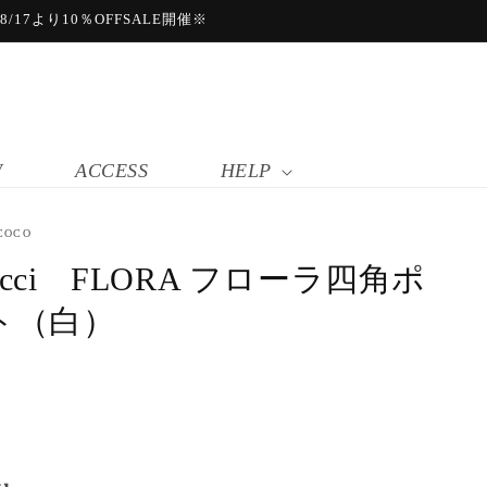
17より10％OFFSALE開催※
W
ACCESS
HELP
COCO
ucci FLORA フローラ四角ポ
ト（白）