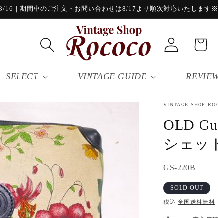
/16｜期間中のご注文・お問い合わせは8/17より順次対応いたします※8/
ロ
カ
グ
ー
イ
ト
ン
SELECT
VINTAGE GUIDE
REVIE
VINTAGE SHOP RO
OLD G
シェッ
SKU:
GS-220B
SOLD OUT
税込
全国送料無料