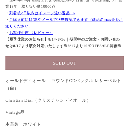
業18年、取り扱い量10000点
・
到着後2日以内はイメージ違い返品OK
・
ご購入前にLINEやメールで状態確認できます（商品名or品番をお
送りください）
・
お客様の声 〈レビュー〉
【夏季休業のお知らせ】8/1〜8/16｜期間中のご注文・お問い合わ
せは8/17より順次対応いたします※8/17より10％OFFSALE開催※
SOLD OUT
オールドディオール ラウンドCDバックル レザーベルト
（白）
Christian Dior（クリスチャンディオール）
Vintage品
本革製 ホワイト