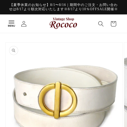
コンテ
【夏季休業のお知らせ】8/1〜8/16｜期間中のご注文・お問い合わ
ンツに
せは8/17より順次対応いたします※8/17より10％OFFSALE開催※
進む
ロ
カ
グ
ー
イ
ト
ン
商品情
報にス
キップ