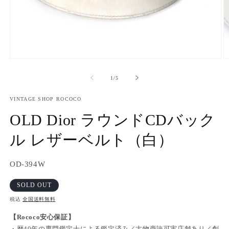
モ
ー
の
1
/
5
ダ
ル
で
VINTAGE SHOP ROCOCO
メ
OLD Dior ラウンドCDバック
デ
ィ
ル レザーベルト（白）
ア
(1)
(2
を
開
SKU:
OD-394W
く
SOLD OUT
税込
全国送料無料
【Rococo安心保証】
・歴40年の専門鑑定士による鑑定済み／古物商許可実店舗あり／創