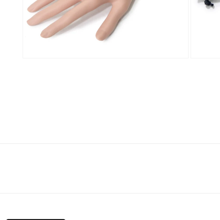
く
く
モ
モ
ー
ー
ダ
ダ
ル
ル
で
で
メ
メ
デ
デ
ィ
ィ
ア
ア
(6)
(7)
を
を
開
開
く
く