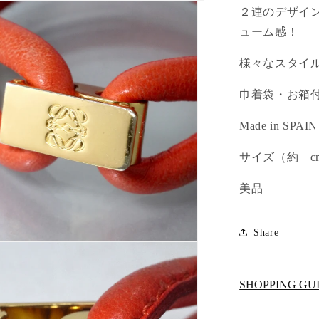
２連のデザイ
ューム感！
様々なスタイ
巾着袋・お箱
Made in SPAIN
サイズ（約 c
美品
Share
SHOPPING GU