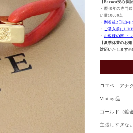
【Rococo安心保
格
・歴40年の専門
い量10000点
・
到着後2日以内
・
ご購入前にLI
・
お客様の声 〈
【夏季休業のお知ら
対応いたします※8/
ロエベ アナ
Vintage品
ゴールド（鍍金
主張しすぎな