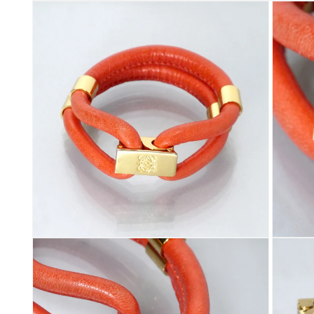
モ
ー
ダ
ル
で
メ
デ
ィ
ア
(1)
を
開
く
モ
モ
ー
ー
ダ
ダ
ル
ル
で
で
メ
メ