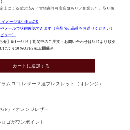
証】
鑑定士による鑑定済み／古物商許可実店舗あり／創業18年、取り扱
はイメージ違い返品OK
NEやメールで状態確認できます（商品名or品番をお送りください）
レビュー〉
せ】8/1〜8/16｜期間中のご注文・お問い合わせは8/17より順次
17より10％OFFSALE開催※
カートに追加する
グラムロゴ レザー２連ブレスレット（オレンジ）
GP）×オレンジレザー
いロゴがワンポイント