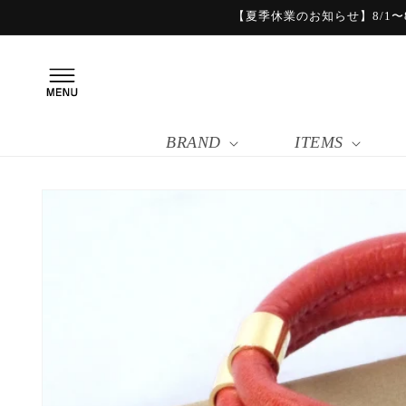
コンテ
【夏季休業のお知らせ】8/1〜8
ンツに
進む
BRAND
ITEMS
商品情
報にス
キップ