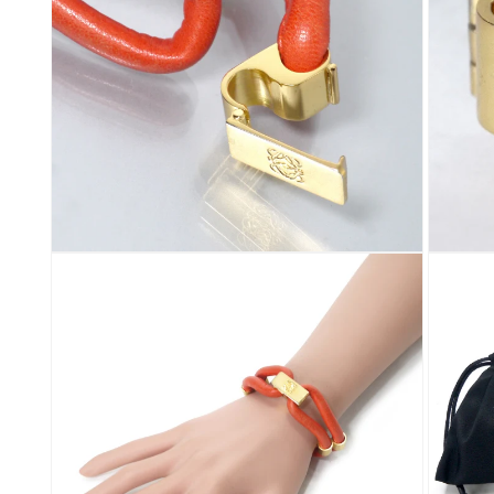
デ
デ
ィ
ィ
ア
ア
(2)
(3)
を
を
開
開
く
く
モ
モ
ー
ー
ダ
ダ
ル
ル
で
で
メ
メ
デ
デ
ィ
ィ
ア
ア
(4)
(5)
を
を
開
開