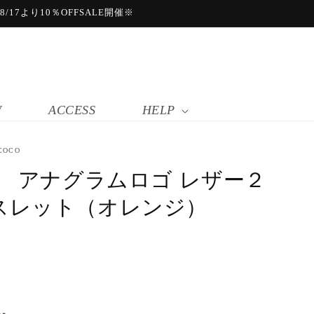
17より10％OFFSALE開催※
W
ACCESS
HELP
COCO
E アナグラムロゴ レザー２
スレット（オレンジ）