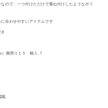
ンなので、一つ付けただけで重ね付けしたようなボリ
ルに合わせやすいアイテムです
付き
m）腕周り１５ 幅１.７
IDE