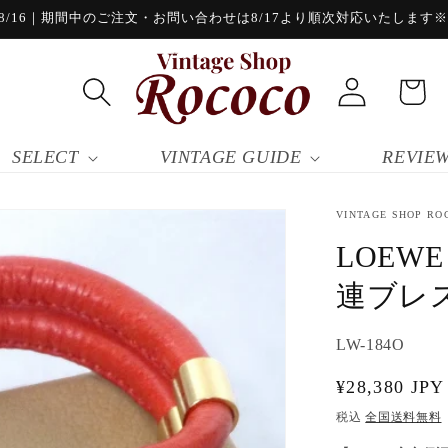
/16｜期間中のご注文・お問い合わせは8/17より順次対応いたします※8/
ロ
カ
グ
ー
イ
ト
ン
SELECT
VINTAGE GUIDE
REVIE
VINTAGE SHOP RO
LOEW
連ブレ
SKU:
LW-184O
通
¥28,380 JPY
常
税込
全国送料無料
価