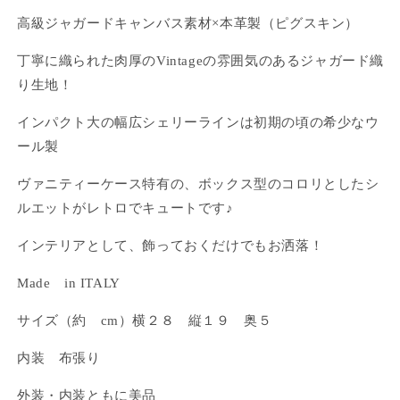
高級ジャガードキャンバス素材×本革製（ピグスキン）
丁寧に織られた肉厚のVintageの雰囲気のあるジャガード織
り生地！
インパクト大の幅広シェリーラインは初期の頃の希少なウ
ール製
ヴァニティーケース特有の、ボックス型のコロリとしたシ
ルエットがレトロでキュートです♪
インテリアとして、飾っておくだけでもお洒落！
Made in ITALY
サイズ（約 cm）横２８ 縦１９ 奥５
内装 布張り
ログインが必要です
外装・内装ともに美品