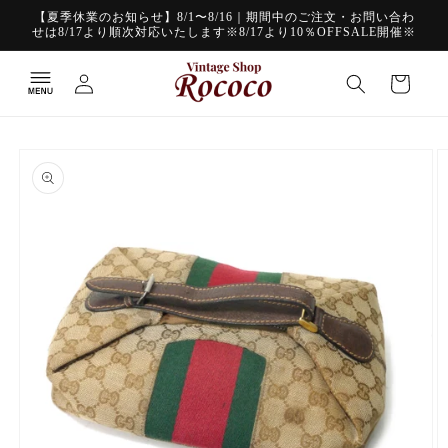
コンテ
【夏季休業のお知らせ】8/1〜8/16｜期間中のご注文・お問い合わ
ンツに
せは8/17より順次対応いたします※8/17より10％OFFSALE開催※
進む
ロ
カ
グ
ー
イ
ト
ン
商品情
報にス
キップ