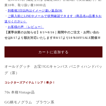
業18年、取り扱い量10000点
・
到着後2日以内はイメージ違い返品OK
・
ご購入前にLINEやメールで状態確認できます（商品名or品番をお
送りください）
・
お客様の声 〈レビュー〉
【夏季休業のお知らせ】8/1〜8/16｜期間中のご注文・お問い合わ
せは8/17より順次対応いたします※8/17より10％OFFSALE開催※
カートに追加する
オールドグッチ お宝!!GGキャンバス バニティハンドバッ
グ（茶）
コレクターズアイテム！レア！希少！
70s 本格Vintage品
GG柄モノグラム ブラウン系