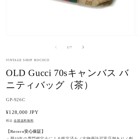
モ
ー
の
1
/
7
ダ
ル
で
VINTAGE SHOP ROCOCO
メ
OLD Gucci 70sキャンバス バ
デ
ィ
ニティバッグ（茶）
ア
(1)
(2
を
開
SKU:
GP-926C
く
通
¥128,000 JPY
常
税込
全国送料無料
価
【Rococo安心保証】
格
・歴40年の専門鑑定士による鑑定済み／古物商許可実店舗あり／創