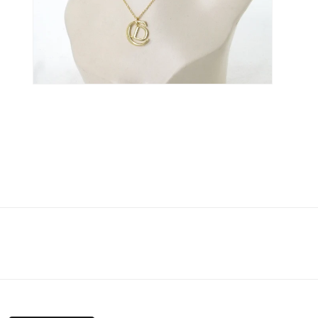
く
く
モ
ー
ダ
ル
で
メ
デ
ィ
ア
(6)
を
開
く