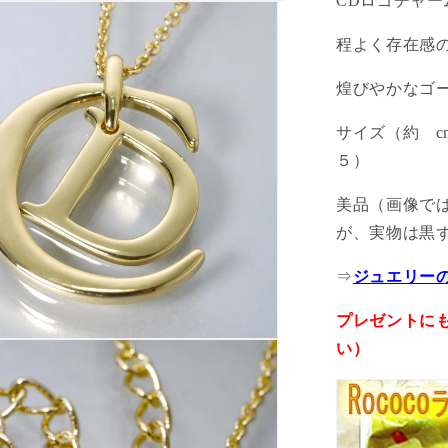
CDロゴチャ
程よく存在感
煌びやかなゴ
サイズ（約 c
５）
美品（画像で
が、実物は黒
⇒
ジュエリー
プレゼントに
い）