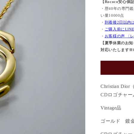
【Rococo安心保
格
・歴40年の専門
い量10000点
・
到着後2日以内
・
ご購入前にLI
・
お客様の声 〈
【夏季休業のお知ら
対応いたします※8/
Christian
CDロゴチャ
Vintage品
ゴールド 鍍