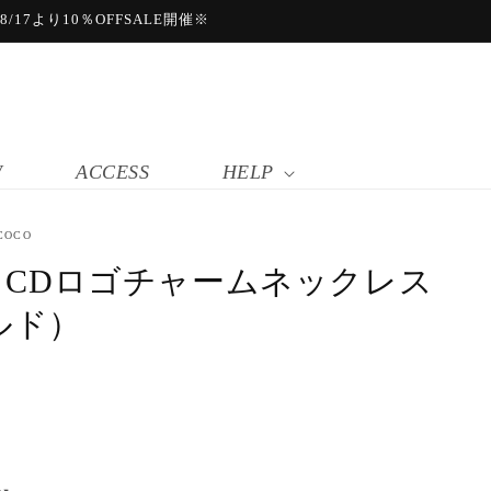
17より10％OFFSALE開催※
W
ACCESS
HELP
COCO
or CDロゴチャームネックレス
ルド）