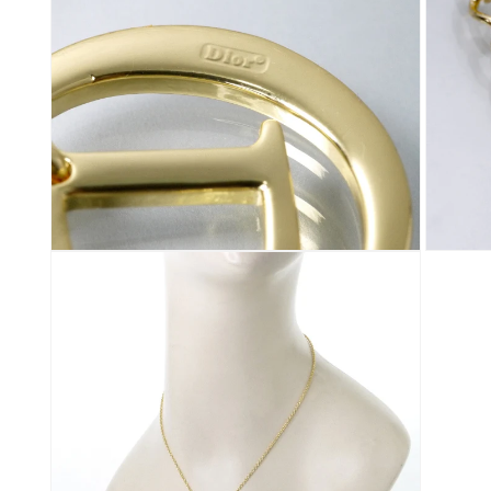
デ
デ
ィ
ィ
ア
ア
(2)
(3)
を
を
開
開
く
く
モ
モ
ー
ー
ダ
ダ
ル
ル
で
で
メ
メ
デ
デ
ィ
ィ
ア
ア
(4)
(5)
を
を
開
開