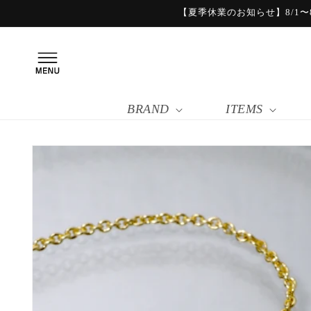
コンテ
【夏季休業のお知らせ】8/1〜8
ンツに
進む
BRAND
ITEMS
商品情
報にス
キップ