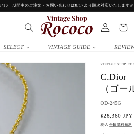
/16｜期間中のご注文・お問い合わせは8/17より順次対応いたします※8/
ロ
カ
グ
ー
イ
ト
ン
SELECT
VINTAGE GUIDE
REVIE
VINTAGE SHOP RO
C.Di
（ゴー
SKU:
OD-245G
通
¥28,380 JPY
常
税込
全国送料無料
価