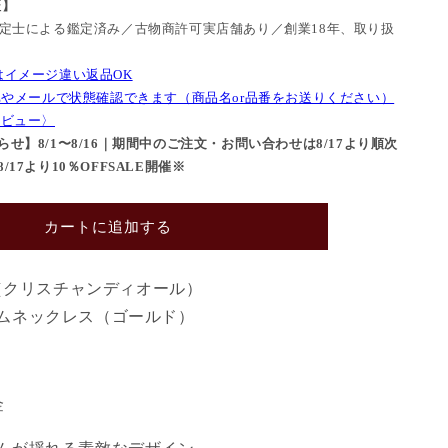
証】
鑑定士による鑑定済み／古物商許可実店舗あり／創業18年、取り扱
はイメージ違い返品OK
NEやメールで状態確認できます（商品名or品番をお送りください）
レビュー〉
せ】8/1〜8/16｜期間中のご注文・お問い合わせは8/17より順次
17より10％OFFSALE開催※
カートに追加する
 Dior（クリスチャンディオール）
ームネックレス（ゴールド）
金