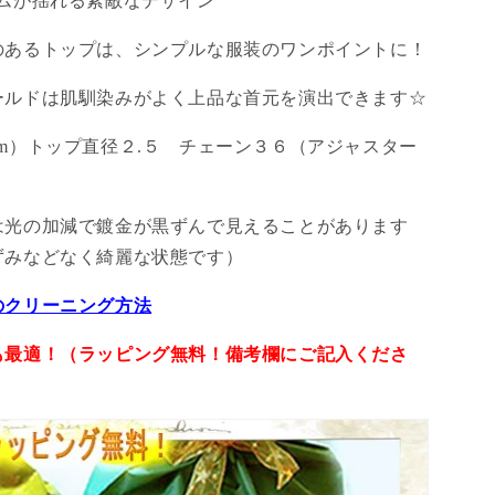
ームが揺れる素敵なデザイン
のあるトップは、シンプルな服装のワンポイントに！
ールドは肌馴染みがよく上品な首元を演出できます☆
m）トップ直径２.５ チェーン３６（アジャスター
は光の加減で鍍金が黒ずんで見えることがあります
ずみなどなく綺麗な状態です）
のクリーニング方法
も最適！（ラッピング無料！備考欄にご記入くださ