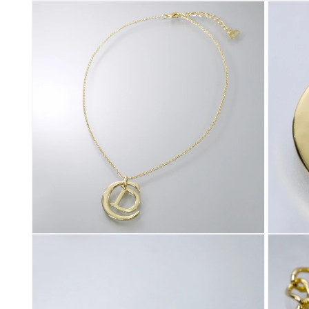
モ
ー
ダ
ル
で
メ
デ
ィ
ア
(1)
を
開
く
モ
モ
ー
ー
ダ
ダ
ル
ル
で
で
メ
メ